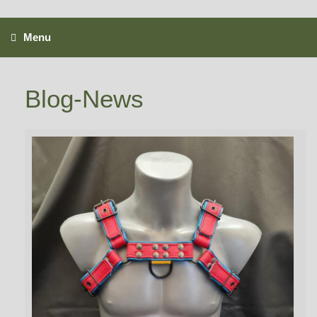
Skip
to
content
Menu
Blog-News