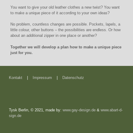
You want to give your old leather clothes a new twist? You want
to make a unique piece of it according to your own ideas?
No problem, countless changes are possible. Pockets, lapels, a
little colour, other buttons – the possibilities are endless. Or how
about an additional zipper in one place or another?
Together we will develop a plan how to make a unique piece
just for you.
Kontakt
|
Impressum
|
Datenschutz
Tysk Berlin, © 2021, made by:
www.gay-design.de
&
www.abart-d-
sign.de