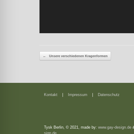
Beitragsnavigation
←
Unsere verschiedenen Kragenformen
Kontakt
|
Impressum
|
Datenschutz
Tysk Berlin, © 2021, made by:
www.gay-design.de
sign.de