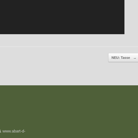
NEU: Tasse
→
&
www.abart-d-