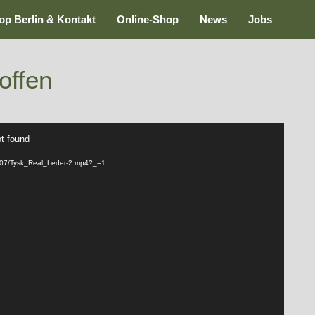
op Berlin & Kontakt
Online-Shop
News
Jobs
offen
ot found
23/07/Tysk_Real_Leder-2.mp4?_=1