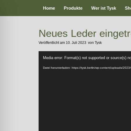
Zum
Home
Produkte
Wer ist Tysk
Sh
Inhalt
springen
Neues Leder eingetr
Veröffentlicht am
10. Juli 2023
von
Tysk
Video-
Media error: Format(s) not supported or source(s) n
Player
Datei herunterladen: https://tysk.berlin/wp-content/uploads/20